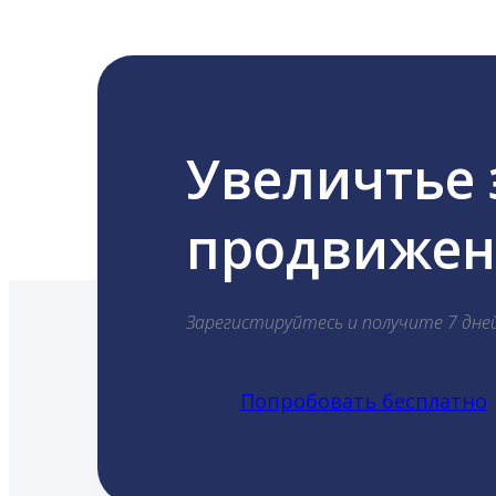
Увеличтье
продвижени
Зарегистируйтесь и получите 7 дне
Попробовать бесплатно