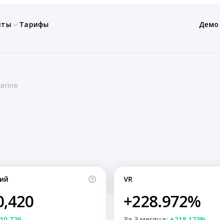
нты
Тарифы
Демо
arine
ий
VR
0,420
+228.972%
10,726
За 3 месяца:
+218.173%