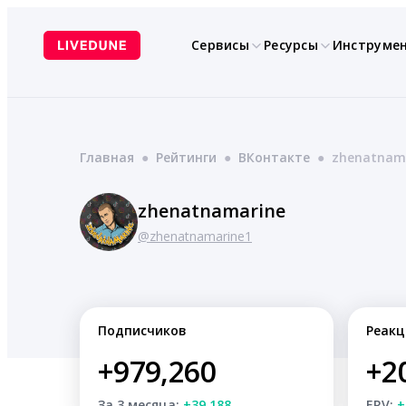
Перейти
к
Сервисы
Ресурсы
Инструме
содержимому
Главная
●
Рейтинги
●
ВКонтакте
●
zhenatnam
zhenatnamarine
@zhenatnamarine1
Подписчиков
Реакц
+979,260
+2
За 3 месяца:
+39,188
ERV:
+