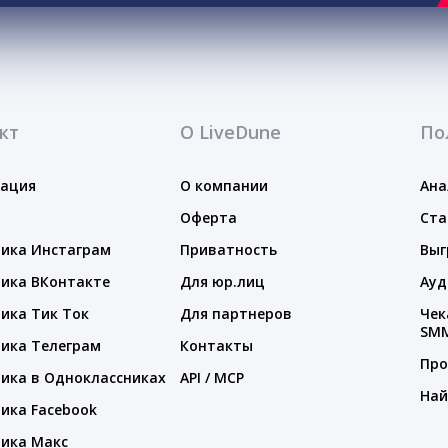
кт
О LiveDune
По
тация
О компании
Ана
Оферта
Ста
ика Инстаграм
Приватность
Выг
ика ВКонтакте
Для юр.лиц
Ауд
ика Тик Ток
Для партнеров
Чек
SM
ика Телеграм
Контакты
Про
ика в Одноклассниках
API / MCP
Най
ика Facebook
ика Макс