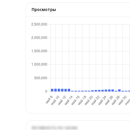
Просмотры
Активность по часам