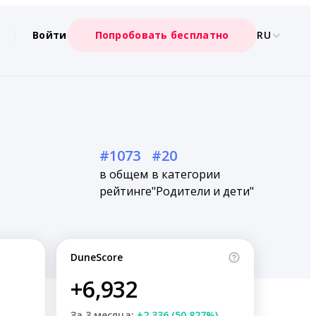
Войти
Попробовать бесплатно
RU
#1073
#20
в общем
в категории
рейтинге
"Родители и дети"
DuneScore
+6,932
За 3 месяца:
+2,336 (50.827%)