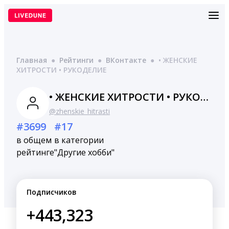
Перейти
к
содержимому
Главная
●
Рейтинги
●
ВКонтакте
●
• ЖЕНСКИЕ
ХИТРОСТИ • РУКОДЕЛИЕ
• ЖЕНСКИЕ ХИТРОСТИ • РУКОДЕЛИЕ
@zhenskie_hitrasti
#3699
#17
в общем
в категории
рейтинге
"Другие хобби"
Подписчиков
+443,323