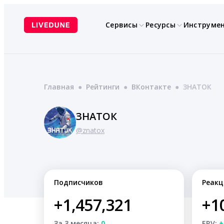
Перейти
к
Сервисы
Ресурсы
Инструме
содержимому
Главная
●
Рейтинги
●
ВКонтакте
●
ЗНАТОК
ЗНАТОК
@znatox
Подписчиков
Реакц
+1,457,321
+1
За 3 месяца:
0
ERV:
+