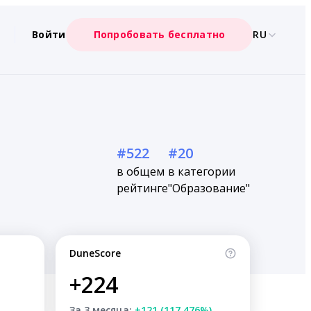
Войти
Попробовать бесплатно
RU
#522
#20
в общем
в категории
рейтинге
"Образование"
DuneScore
+224
За 3 месяца:
+121 (117.476%)