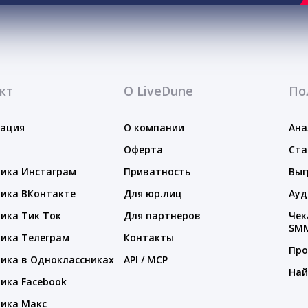
кт
О LiveDune
По
тация
О компании
Ана
Оферта
Ста
ика Инстаграм
Приватность
Выг
ика ВКонтакте
Для юр.лиц
Ауд
ика Тик Ток
Для партнеров
Чек
SM
ика Телеграм
Контакты
Про
ика в Одноклассниках
API / MCP
Най
ика Facebook
ика Макс