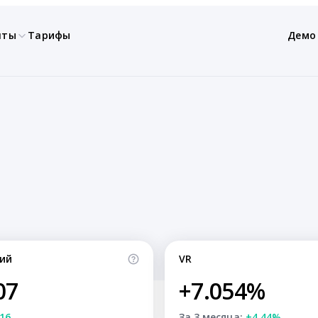
нты
Тарифы
Демо
ий
VR
07
+7.054%
16
За 3 месяца:
+4.44%