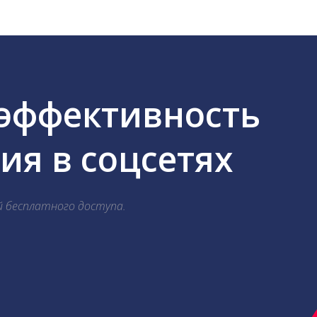
 эффективность
я в соцсетях
й бесплатного доступа.