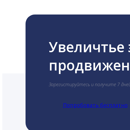
Увеличтье
продвижени
Зарегистируйтесь и получите 7 дне
Попробовать бесплатно