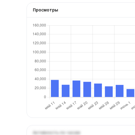
Просмотры
Активность по часам