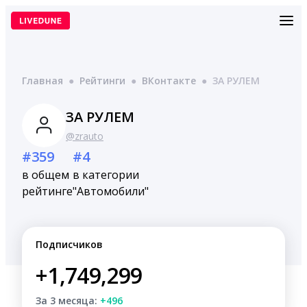
Перейти
к
содержимому
Главная
●
Рейтинги
●
ВКонтакте
●
ЗА РУЛЕМ
ЗА РУЛЕМ
@zrauto
#359
#4
в общем
в категории
рейтинге
"Автомобили"
Подписчиков
+1,749,299
За 3 месяца:
+496