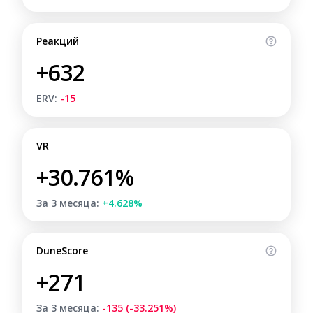
Реакций
+632
ERV:
-15
VR
+30.761%
За 3 месяца:
+4.628%
DuneScore
+271
За 3 месяца:
-135 (-33.251%)