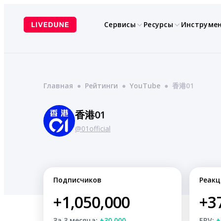
Перейти
к
Сервисы
Ресурсы
Инструме
содержимому
Главная
●
Рейтинги
●
YouTube
●
香港01
香港01
@01official
Подписчиков
Реакц
+1,050,000
+3
За 3 месяца:
+30,000
ERV:
+