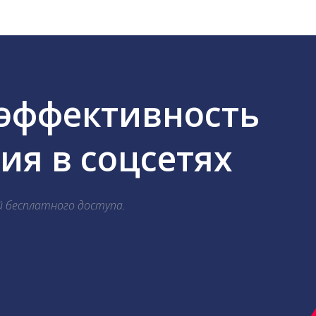
 эффективность
я в соцсетях
й бесплатного доступа.