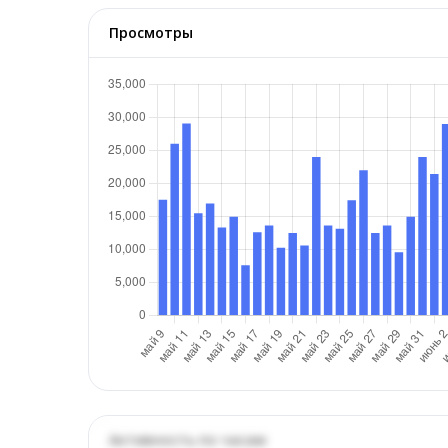
Просмотры
Активность по часам