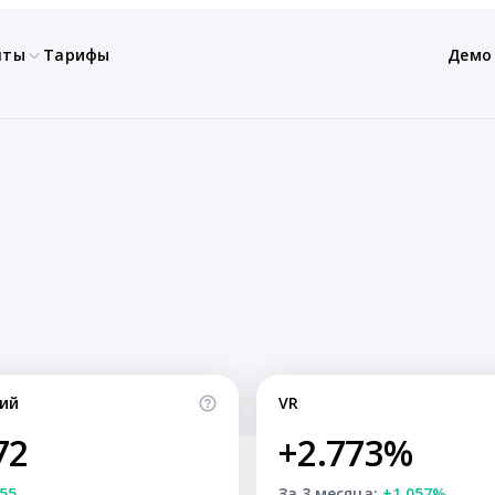
нты
Тарифы
Демо
ий
VR
72
+2.773%
55
За 3 месяца:
+1.057%