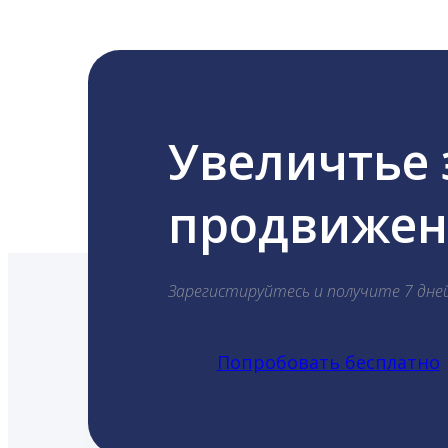
Увеличтье
продвижени
Зарегистируйтесь и получите 7 дне
Попробовать бесплатно