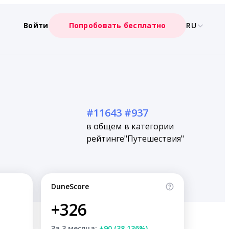
Войти
Попробовать бесплатно
RU
#11643
#937
в общем
в категории
рейтинге
"Путешествия"
DuneScore
+326
За 3 месяца:
+90 (38.136%)