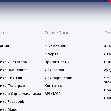
кт
О LiveDune
По
тация
О компании
Ана
Оферта
Ста
ика Инстаграм
Приватность
Выг
ика ВКонтакте
Для юр.лиц
Ауд
ика Тик Ток
Для партнеров
Чек
SM
ика Телеграм
Контакты
Про
ика в Одноклассниках
API / MCP
Най
ика Facebook
ика Макс