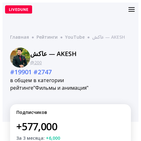
Перейти
к
содержимому
Главная
●
Рейтинги
●
YouTube
●
عاكش — AKESH
عاكش — AKESH
@200
#19901
#2747
в общем
в категории
рейтинге
"Фильмы и анимация"
Подписчиков
+577,000
За 3 месяца:
+6,000