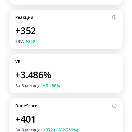
Реакций
+352
ERV:
+352
VR
+3.486%
За 3 месяца:
+3.486%
DuneScore
+401
За 3 месяца:
+372 (1282.759%)