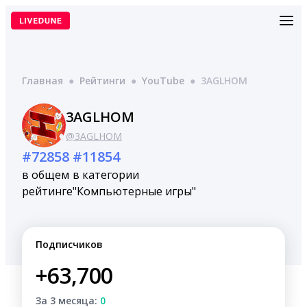
Перейти
к
содержимому
Главная
●
Рейтинги
●
YouTube
●
3AGLHOM
3AGLHOM
@3AGLHOM
#72858
#11854
в общем
в категории
рейтинге
"Компьютерные игры"
Подписчиков
+63,700
За 3 месяца:
0