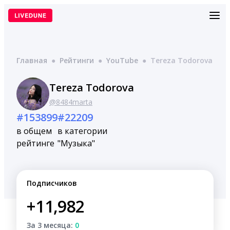
Перейти
к
содержимому
Главная
●
Рейтинги
●
YouTube
●
Tereza Todorova
Tereza Todorova
@8484marta
#153899
#22209
в общем
в категории
рейтинге
"Музыка"
Подписчиков
+11,982
За 3 месяца:
0