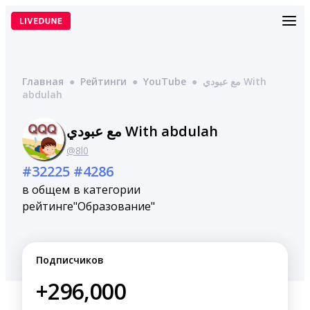
Перейти
к
содержимому
Главная
●
Рейтинги
●
YouTube
●
مع عبودي With
abdulah
مع عبودي With abdulah
@8l0
#32225
#4286
в общем
в категории
рейтинге
"Образование"
Подписчиков
+296,000