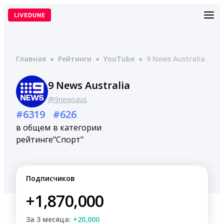
Перейти
к
содержимому
Главная
●
Рейтинги
●
YouTube
●
9 News Australia
9 News Australia
@9newsaus
#6319
#626
в общем
в категории
рейтинге
"Спорт"
Подписчиков
+1,870,000
За 3 месяца:
+20,000