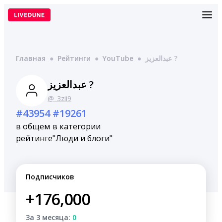
Перейти
к
содержимому
Главная
●
Рейтинги
●
YouTube
●
عبدالعزيز ?
عبدالعزيز ?
@_3zii9
#43954
#19261
в общем
в категории
рейтинге
"Люди и блоги"
Подписчиков
+176,000
За 3 месяца:
0