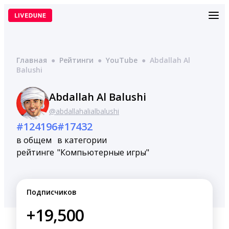
Перейти
к
содержимому
Главная
●
Рейтинги
●
YouTube
●
Abdallah Al
Balushi
Abdallah Al Balushi
@abdallahalialbalushi
#124196
#17432
в общем
в категории
рейтинге
"Компьютерные игры"
Подписчиков
+19,500