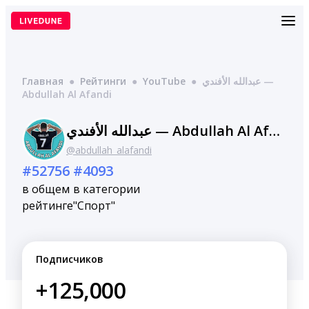
Перейти
к
содержимому
Главная
●
Рейтинги
●
YouTube
●
عبدالله الأفندي —
Abdullah Al Afandi
عبدالله الأفندي — Abdullah Al Afandi
@abdullah_alafandi
#52756
#4093
в общем
в категории
рейтинге
"Спорт"
Подписчиков
+125,000