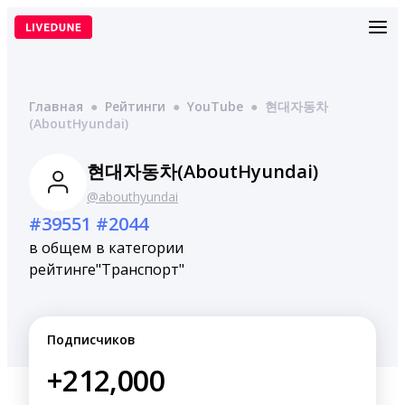
Перейти
к
содержимому
Главная
●
Рейтинги
●
YouTube
●
현대자동차
(AboutHyundai)
현대자동차(AboutHyundai)
@abouthyundai
#39551
#2044
в общем
в категории
рейтинге
"Транспорт"
Подписчиков
+212,000