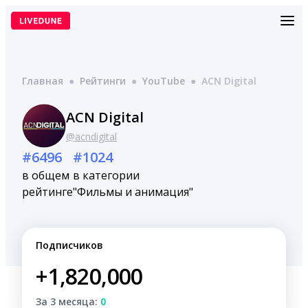
Перейти
к
содержимому
Главная
●
Рейтинги
●
YouTube
●
ACN Digital
ACN Digital
@acndigital
#6496
#1024
в общем
в категории
рейтинге
"Фильмы и анимация"
Подписчиков
+1,820,000
За 3 месяца:
0