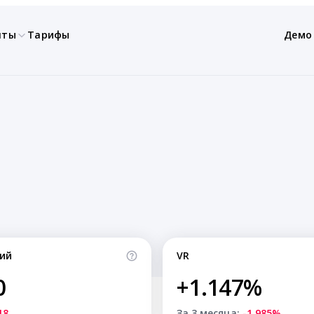
нты
Тарифы
Демо
ий
VR
0
+1.147%
18
За 3 месяца:
-1.985%