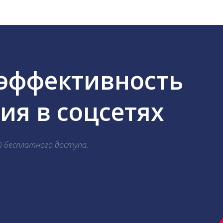
 эффективность
я в соцсетях
й бесплатного доступа.