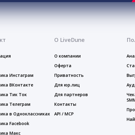
кт
О LiveDune
По
тация
О компании
Ана
Оферта
Ста
ика Инстаграм
Приватность
Выг
ика ВКонтакте
Для юр.лиц
Ауд
ика Тик Ток
Для партнеров
Чек
SM
ика Телеграм
Контакты
Про
ика в Одноклассниках
API / MCP
Най
ика Facebook
ика Макс