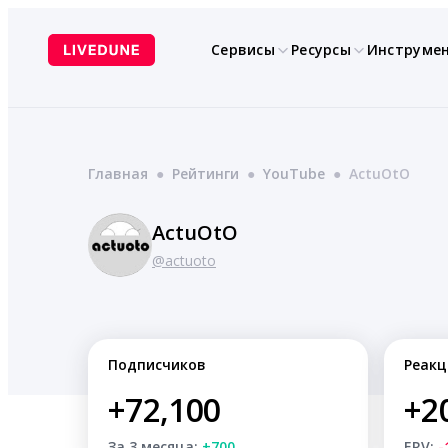
Перейти
к
Сервисы
Ресурсы
Инструме
содержимому
Главная
●
Рейтинги
●
YouTube
●
ActuOtO
ActuOtO
@actuoto
Подписчиков
Реакц
+72,100
+2
За 3 месяца:
+700
ERV:
-