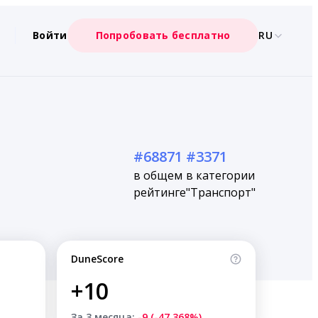
Войти
Попробовать бесплатно
RU
#68871
#3371
в общем
в категории
рейтинге
"Транспорт"
DuneScore
+10
За 3 месяца:
-9 (-47.368%)