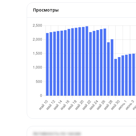
Просмотры
Активность по часам