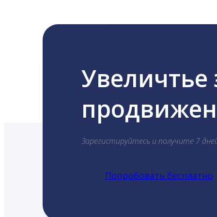
Увеличтье
продвижени
Зарегистируйтесь и получите 7 дне
Попробовать бесплатно