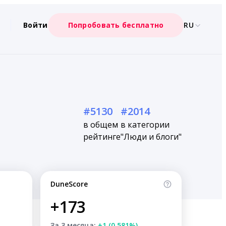
Войти
Попробовать бесплатно
RU
#5130
#2014
в общем
в категории
рейтинге
"Люди и блоги"
DuneScore
+173
За 3 месяца:
+1 (0.581%)