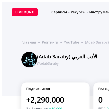
Перейти
к
Сервисы
Ресурсы
Инструме
содержимому
Главная
●
Рейтинги
●
YouTube
●
@adab3araby
Подписчиков
Реакц
+2,290,000
0
За 3 месяца:
+10,000
ERV:
0