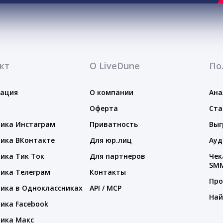
кт
О LiveDune
По
тация
О компании
Ана
Оферта
Ста
ика Инстаграм
Приватность
Выг
ика ВКонтакте
Для юр.лиц
Ауд
ика Тик Ток
Для партнеров
Чек
SM
ика Телеграм
Контакты
Про
ика в Одноклассниках
API / MCP
Най
ика Facebook
ика Макс