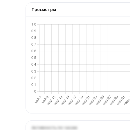
Просмотры
Активность по часам