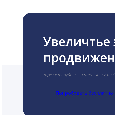
Увеличтье
продвижени
Зарегистируйтесь и получите 7 дне
Попробовать бесплатно