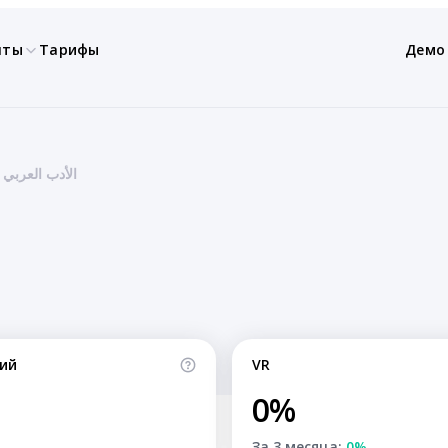
нты
Тарифы
Демо
ий
VR
0%
За 3 месяца:
0%