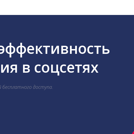
 эффективность
я в соцсетях
й бесплатного доступа.