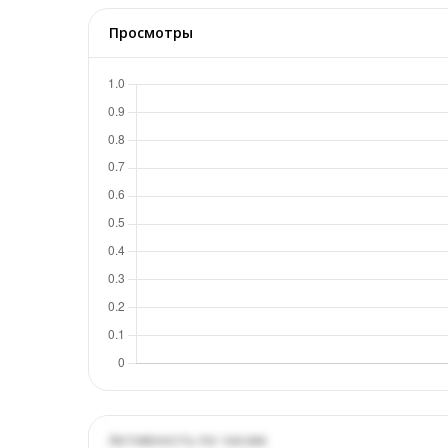
Просмотры
Активность по часам