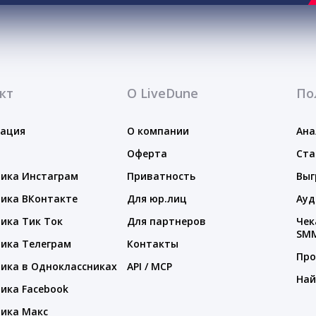
кт
О LiveDune
По
тация
О компании
Ана
Оферта
Ста
ика Инстаграм
Приватность
Выг
ика ВКонтакте
Для юр.лиц
Ауд
ика Тик Ток
Для партнеров
Чек
SM
ика Телеграм
Контакты
Про
ика в Одноклассниках
API / MCP
Най
ика Facebook
ика Макс