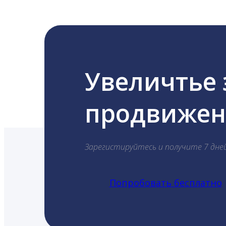
Увеличтье
продвижени
Зарегистируйтесь и получите 7 дне
Попробовать бесплатно