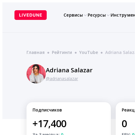
Перейти
к
Сервисы
Ресурсы
Инструме
содержимому
Главная
●
Рейтинги
●
YouTube
●
Adriana Salaz
Adriana Salazar
@adrianasalazar
Подписчиков
Реакц
+17,400
0
За 3 месяца:
0
ERV:
0