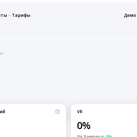
нты
Тарифы
Демо
ar
ий
VR
0%
За 3 месяца:
0%