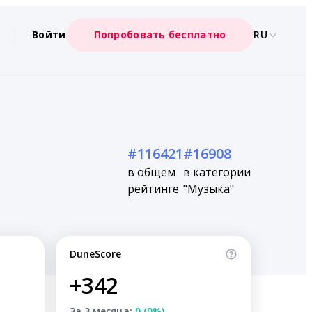
Войти
Попробовать бесплатно
RU
#116421
#16908
в общем
в категории
рейтинге
"Музыка"
DuneScore
+342
За 3 месяца:
0 (0%)