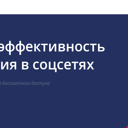
 эффективность
я в соцсетях
й бесплатного доступа.