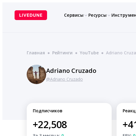
Перейти
к
Сервисы
Ресурсы
Инструме
содержимому
Главная
●
Рейтинги
●
YouTube
●
Adriano Cruz
Adriano Cruzado
@Adriano Cruzado
Подписчиков
Реакц
+22,508
+4
За 3 месяца:
0
ERV:
0