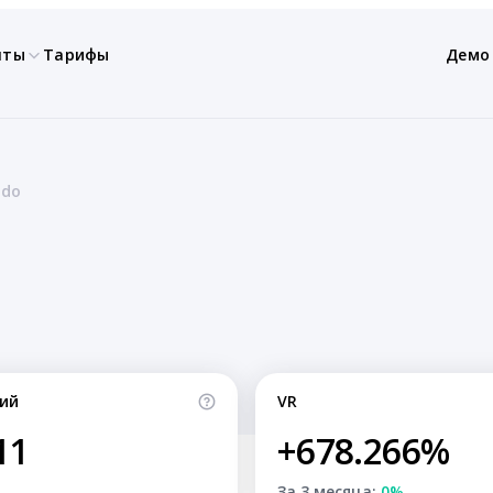
нты
Тарифы
Демо
ado
ий
VR
11
+678.266%
За 3 месяца:
0%