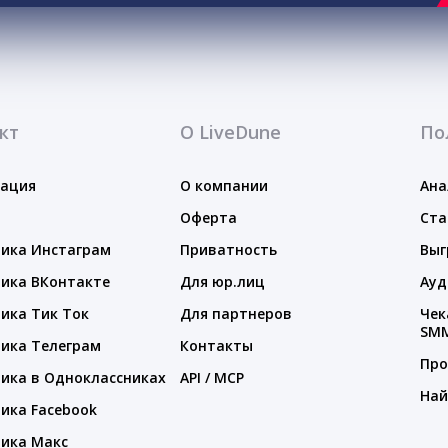
кт
О LiveDune
По
тация
О компании
Ана
Оферта
Ста
ика Инстаграм
Приватность
Выг
ика ВКонтакте
Для юр.лиц
Ауд
ика Тик Ток
Для партнеров
Чек
SM
ика Телеграм
Контакты
Про
ика в Одноклассниках
API / MCP
Най
ика Facebook
ика Макс