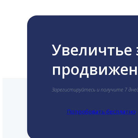
Увеличтье
продвижени
Зарегистируйтесь и получите 7 дне
Попробовать бесплатно