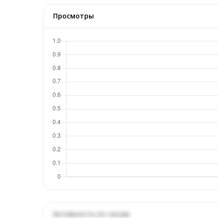
Просмотры
Активность по часам