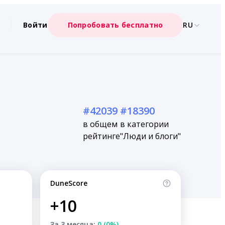
Войти
Попробовать бесплатно
RU
#42039
#18390
в общем
в категории
рейтинге
"Люди и блоги"
DuneScore
+10
За 3 месяца:
0 (0%)