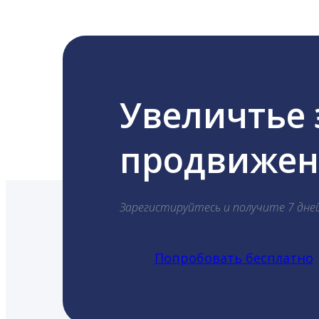
Увеличтье
продвижени
Зарегистируйтесь и получите 7 дне
Попробовать бесплатно