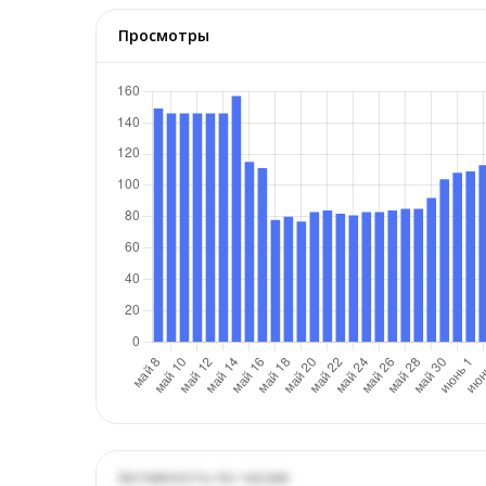
Просмотры
Активность по часам