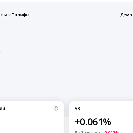
нты
Тарифы
Демо
e
ий
VR
+0.061%
За 3 месяца:
-0.017%