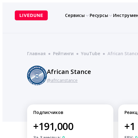
Перейти
к
Сервисы
Ресурсы
Инструме
содержимому
Главная
●
Рейтинги
●
YouTube
●
African Stanc
African Stance
@africanstance
Подписчиков
Реакц
+191,000
+1
За 3 месяца:
0
ERV:
0