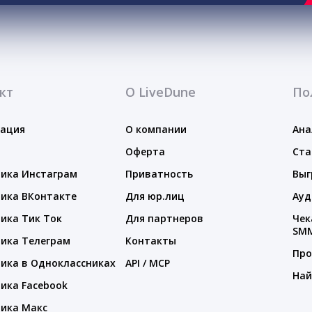
кт
О LiveDune
По
тация
О компании
Ана
Оферта
Ста
ика Инстаграм
Приватность
Выг
ика ВКонтакте
Для юр.лиц
Ауд
ика Тик Ток
Для партнеров
Чек
SM
ика Телеграм
Контакты
Про
ика в Одноклассниках
API / MCP
Най
ика Facebook
ика Макс