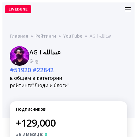
Перейти
к
содержимому
Главная
●
Рейтинги
●
YouTube
●
AG l عبدالله
AG l عبدالله
@ag.
#51920
#22842
в общем
в категории
рейтинге
"Люди и блоги"
Подписчиков
+129,000
За 3 месяца:
0