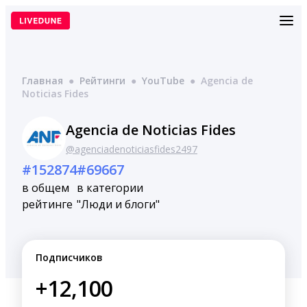
Перейти
к
содержимому
Главная
●
Рейтинги
●
YouTube
●
Agencia de
Noticias Fides
Agencia de Noticias Fides
@agenciadenoticiasfides2497
#152874
#69667
в общем
в категории
рейтинге
"Люди и блоги"
Подписчиков
+12,100