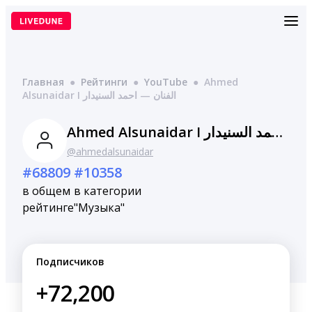
Перейти
к
содержимому
Главная
●
Рейтинги
●
YouTube
●
Ahmed
Alsunaidar I الفنان — احمد السنيدار
Ahmed Alsunaidar I الفنان — احمد السنيدار
@ahmedalsunaidar
#68809
#10358
в общем
в категории
рейтинге
"Музыка"
Подписчиков
+72,200