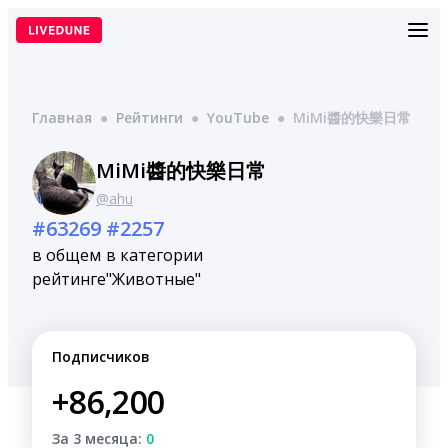
Перейти
к
содержимому
Главная
●
Рейтинги
●
YouTube
●
MiMi醬的快樂日常
MiMi醬的快樂日常
@ahu
#63269
#2257
в общем
в категории
рейтинге
"Животные"
Подписчиков
+86,200
За 3 месяца:
0