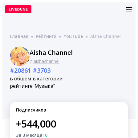
Перейти
к
содержимому
Главная
●
Рейтинги
●
YouTube
●
Aisha Channel
Aisha Channel
@aishachannel
#20861
#3703
в общем
в категории
рейтинге
"Музыка"
Подписчиков
+544,000
За 3 месяца:
0