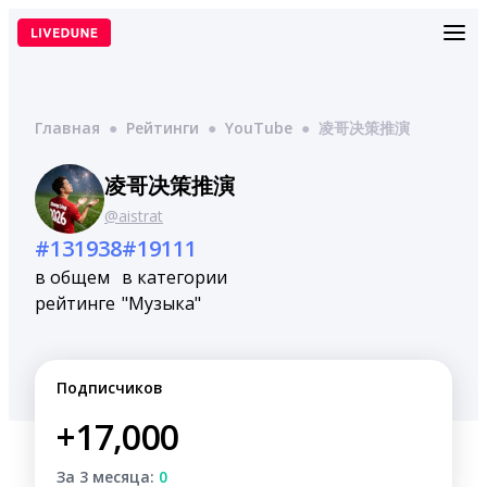
Перейти
к
содержимому
Главная
●
Рейтинги
●
YouTube
●
凌哥决策推演
凌哥决策推演
@aistrat
#131938
#19111
в общем
в категории
рейтинге
"Музыка"
Подписчиков
+17,000
За 3 месяца:
0