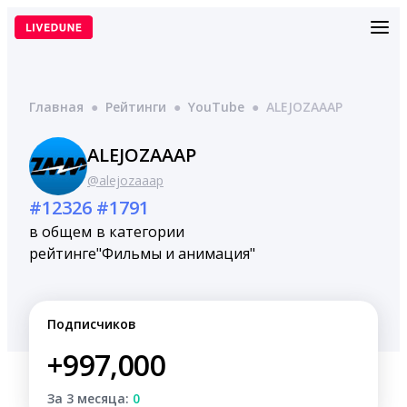
Перейти
к
содержимому
Главная
●
Рейтинги
●
YouTube
●
ALEJOZAAAP
ALEJOZAAAP
@alejozaaap
#12326
#1791
в общем
в категории
рейтинге
"Фильмы и анимация"
Подписчиков
+997,000
За 3 месяца:
0