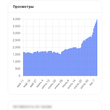
Просмотры
Активность по часам