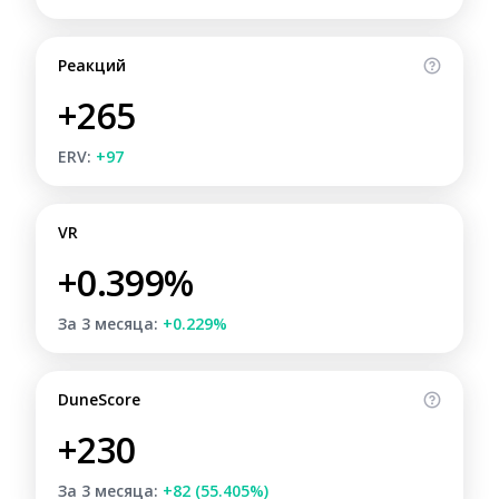
Реакций
+265
ERV:
+97
VR
+0.399%
За 3 месяца:
+0.229%
DuneScore
+230
За 3 месяца:
+82 (55.405%)