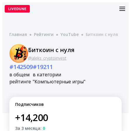
Перейти
к
содержимому
Главная
●
Рейтинги
●
YouTube
●
Биткоин с нуля
Биткоин с нуля
@aleks_cryptoinvest
#142509
#19211
в общем
в категории
рейтинге
"Компьютерные игры"
Подписчиков
+14,200
За 3 месяца:
0