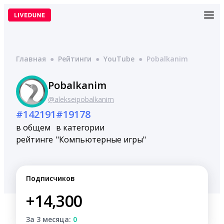
Перейти
к
содержимому
Главная
●
Рейтинги
●
YouTube
●
Pobalkanim
Pobalkanim
@alekseipobalkanim
#142191
#19178
в общем
в категории
рейтинге
"Компьютерные игры"
Подписчиков
+14,300
За 3 месяца:
0