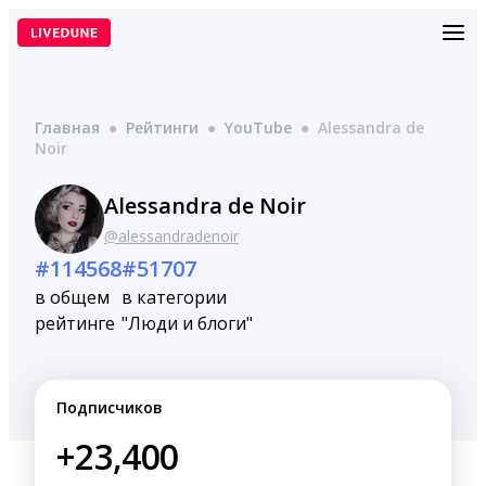
Перейти
к
содержимому
Главная
●
Рейтинги
●
YouTube
●
Alessandra de
Noir
Alessandra de Noir
@alessandradenoir
#114568
#51707
в общем
в категории
рейтинге
"Люди и блоги"
Подписчиков
+23,400