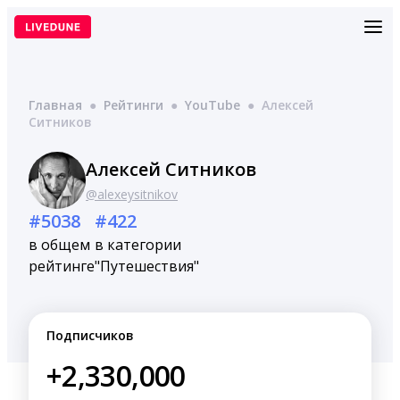
Перейти
к
содержимому
Главная
●
Рейтинги
●
YouTube
●
Алексей
Ситников
Алексей Ситников
@alexeysitnikov
#5038
#422
в общем
в категории
рейтинге
"Путешествия"
Подписчиков
+2,330,000