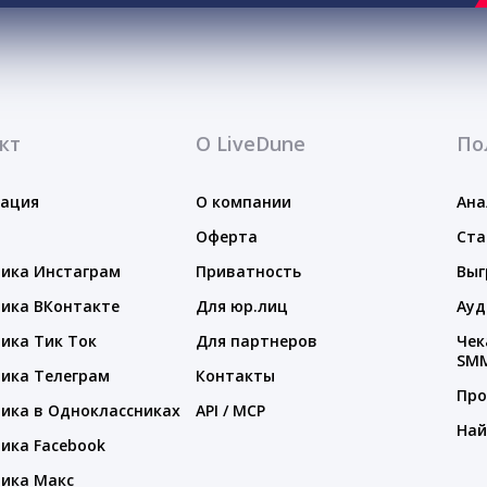
кт
О LiveDune
По
тация
О компании
Ана
Оферта
Ста
ика Инстаграм
Приватность
Выг
ика ВКонтакте
Для юр.лиц
Ауд
ика Тик Ток
Для партнеров
Чек
SM
ика Телеграм
Контакты
Про
ика в Одноклассниках
API / MCP
Най
ика Facebook
ика Макс