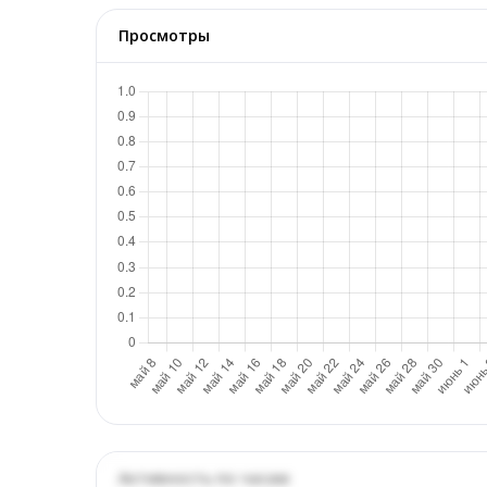
Просмотры
Активность по часам