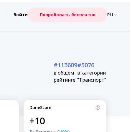
Войти
Попробовать бесплатно
RU
#113609
#5076
в общем
в категории
рейтинге
"Транспорт"
DuneScore
+10
За 3 месяца:
0 (0%)