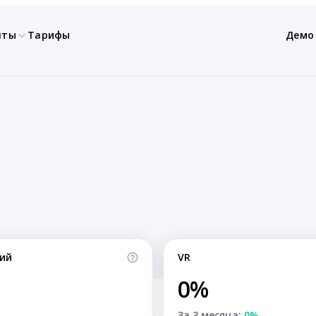
нты
Тарифы
Демо
ий
VR
0%
За 3 месяца:
0%