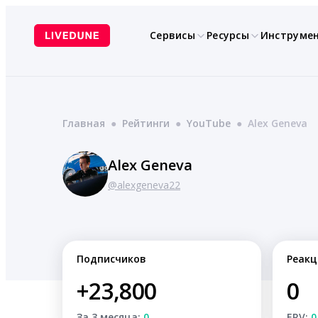
Перейти
к
Сервисы
Ресурсы
Инструме
содержимому
Главная
●
Рейтинги
●
YouTube
●
Alex Geneva
Alex Geneva
@alexgeneva22
Подписчиков
Реакц
+23,800
0
За 3 месяца:
0
ERV:
0