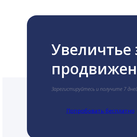
Увеличтье
продвижени
Зарегистируйтесь и получите 7 дне
Попробовать бесплатно