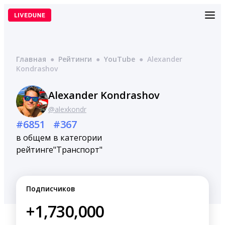
Перейти
к
содержимому
Главная
●
Рейтинги
●
YouTube
●
Alexander
Kondrashov
Alexander Kondrashov
@alexkondr
#6851
#367
в общем
в категории
рейтинге
"Транспорт"
Подписчиков
+1,730,000