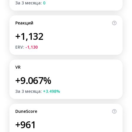
За 3 месяца:
0
Реакций
+1,132
ERV:
-1,130
VR
+9.067%
За 3 месяца:
+3.498%
DuneScore
+961