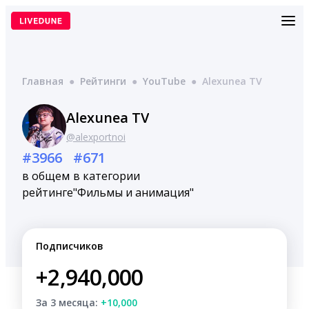
Перейти
к
содержимому
Главная
●
Рейтинги
●
YouTube
●
Alexunea TV
Alexunea TV
@alexportnoi
#3966
#671
в общем
в категории
рейтинге
"Фильмы и анимация"
Подписчиков
+2,940,000
За 3 месяца:
+10,000