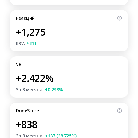
Реакций
+1,275
ERV:
+311
VR
+2.422%
За 3 месяца:
+0.298%
DuneScore
+838
За 3 месяца:
+187 (28.725%)