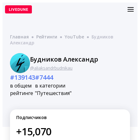
Перейти
к
содержимому
Главная
●
Рейтинги
●
YouTube
●
Будников
Александр
Будников Александр
@aliaksandrbudnikau
#139143
#7444
в общем
в категории
рейтинге
"Путешествия"
Подписчиков
+15,070