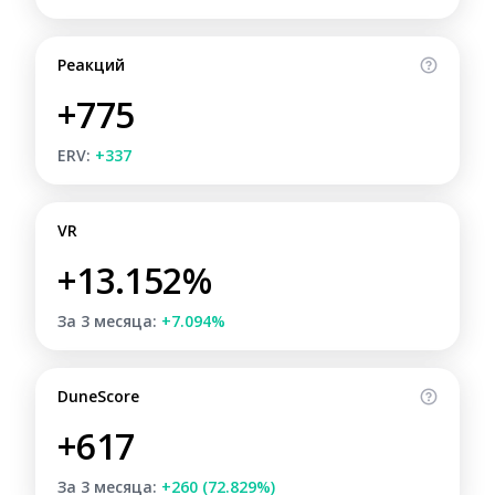
Реакций
+775
ERV:
+337
VR
+13.152%
За 3 месяца:
+7.094%
DuneScore
+617
За 3 месяца:
+260 (72.829%)