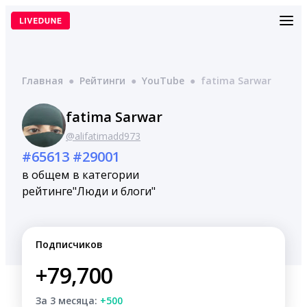
Перейти
к
содержимому
Главная
●
Рейтинги
●
YouTube
●
fatima Sarwar
fatima Sarwar
@alifatimadd973
#65613
#29001
в общем
в категории
рейтинге
"Люди и блоги"
Подписчиков
+79,700
За 3 месяца:
+500