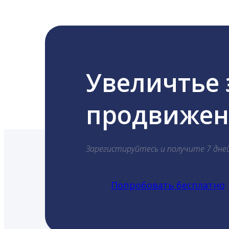
Увеличтье
продвижени
Зарегистируйтесь и получите 7 дне
Попробовать бесплатно