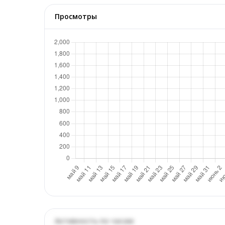
Просмотры
Активность по часам