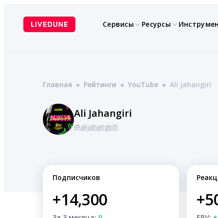
Перейти
к
Сервисы
Ресурсы
Инструме
содержимому
Главная
●
Рейтинги
●
YouTube
●
Ali Jahangiri
Ali Jahangiri
@alijahangirifi
Подписчиков
Реакц
+14,300
+5
За 3 месяца:
0
ERV:
+