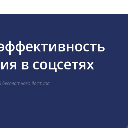
 эффективность
я в соцсетях
й бесплатного доступа.