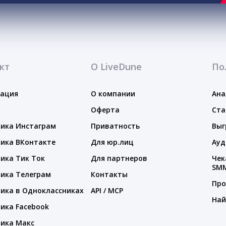
кт
О LiveDune
По
тация
О компании
Ана
Оферта
Ста
ика Инстаграм
Приватность
Выг
ика ВКонтакте
Для юр.лиц
Ауд
ика Тик Ток
Для партнеров
Чек
SM
ика Телеграм
Контакты
Про
ика в Одноклассниках
API / MCP
Най
ика Facebook
ика Макс