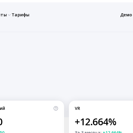
нты
Тарифы
Демо
ий
VR
0
+12.664%
50
За 3 месяца:
+12.664%