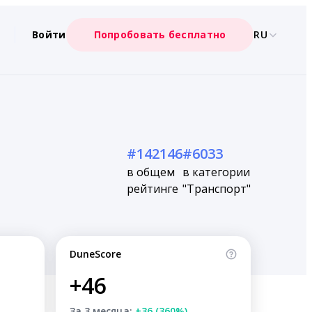
Войти
Попробовать бесплатно
RU
#142146
#6033
в общем
в категории
рейтинге
"Транспорт"
DuneScore
+46
За 3 месяца:
+36 (360%)