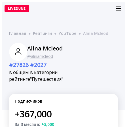
Перейти
к
содержимому
Главная
●
Рейтинги
●
YouTube
●
Alina Mcleod
Alina Mcleod
@alinamcleod
#27826
#2027
в общем
в категории
рейтинге
"Путешествия"
Подписчиков
+367,000
За 3 месяца:
+3,000