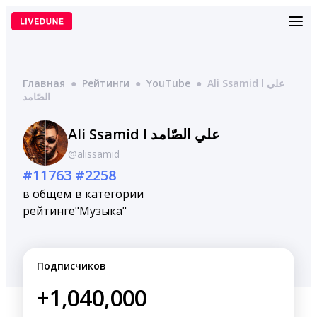
Перейти
к
содержимому
Главная
●
Рейтинги
●
YouTube
●
Ali Ssamid l علي
الصّامد
Ali Ssamid l علي الصّامد
@alissamid
#11763
#2258
в общем
в категории
рейтинге
"Музыка"
Подписчиков
+1,040,000