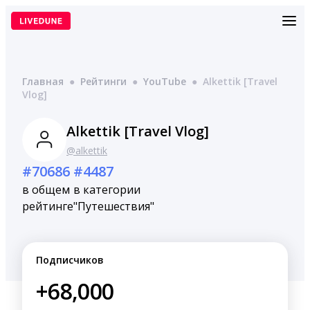
Перейти
к
содержимому
Главная
●
Рейтинги
●
YouTube
●
Alkettik [Travel
Vlog]
Alkettik [Travel Vlog]
@alkettik
#70686
#4487
в общем
в категории
рейтинге
"Путешествия"
Подписчиков
+68,000