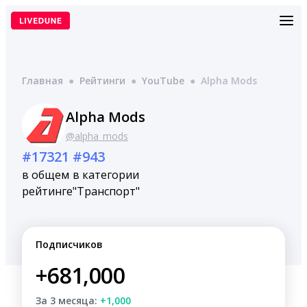
Перейти
к
содержимому
Главная
●
Рейтинги
●
YouTube
●
Alpha Mods
Alpha Mods
@alpha_mods
#17321
#943
в общем
в категории
рейтинге
"Транспорт"
Подписчиков
+681,000
За 3 месяца:
+1,000