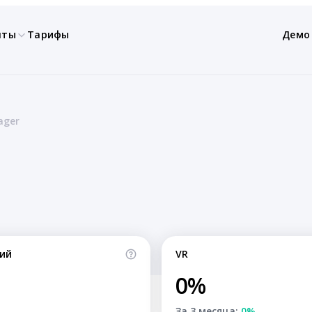
нты
Тарифы
Демо
ager
ий
VR
0%
За 3 месяца:
0%