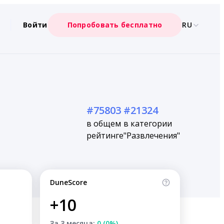
Войти
Попробовать бесплатно
RU
#75803
#21324
в общем
в категории
рейтинге
"Развлечения"
DuneScore
+10
За 3 месяца:
0 (0%)