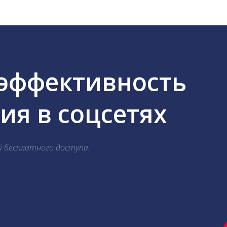
 эффективность
я в соцсетях
й бесплатного доступа.