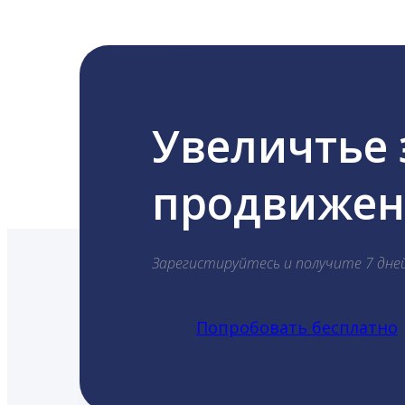
Увеличтье
продвижени
Зарегистируйтесь и получите 7 дне
Попробовать бесплатно