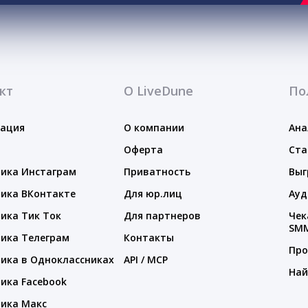
кт
О LiveDune
По
тация
О компании
Ана
Оферта
Ста
ика Инстаграм
Приватность
Выг
ика ВКонтакте
Для юр.лиц
Ауд
ика Тик Ток
Для партнеров
Чек
SM
ика Телеграм
Контакты
Про
ика в Одноклассниках
API / MCP
Най
ика Facebook
ика Макс