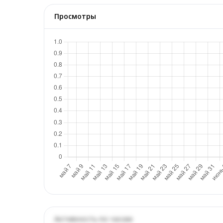
Просмотры
Активность по часам