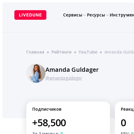
Перейти
к
Сервисы
Ресурсы
Инструме
содержимому
Главная
●
Рейтинги
●
YouTube
●
Amanda Guld
Amanda Guldager
@amandaguldager
Подписчиков
Реакц
+58,500
0
За 3 месяца:
0
ERV:
0