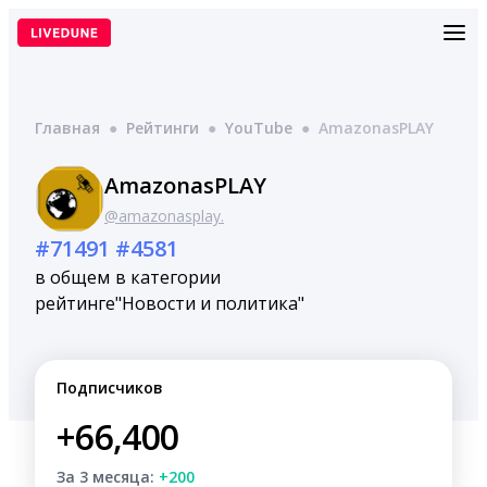
Перейти
к
содержимому
Главная
●
Рейтинги
●
YouTube
●
AmazonasPLAY
AmazonasPLAY
@amazonasplay.
#71491
#4581
в общем
в категории
рейтинге
"Новости и политика"
Подписчиков
+66,400
За 3 месяца:
+200