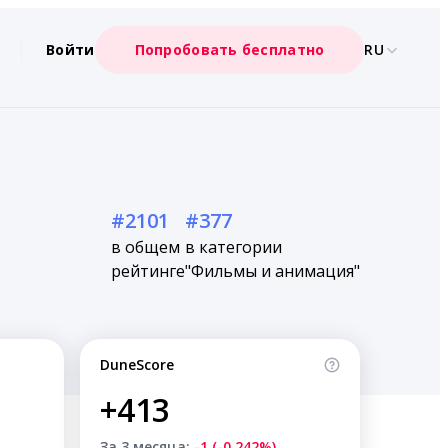
Войти
Попробовать бесплатно
RU
#2101
#377
в общем
в категории
рейтинге
"Фильмы и анимация"
DuneScore
+413
За 3 месяца:
-1 (-0.242%)