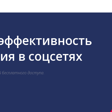
 эффективность
я в соцсетях
й бесплатного доступа.