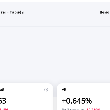
нты
Тарифы
Демо
ий
VR
53
+0.645%
5,156
За 3 месяца:
-12.719%