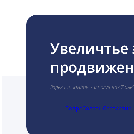
Увеличтье
продвижени
Зарегистируйтесь и получите 7 дне
Попробовать бесплатно