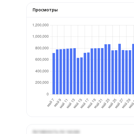
Просмотры
Активность по часам