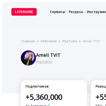
Перейти
к
Сервисы
Ресурсы
Инструме
содержимому
Главная
●
Рейтинги
●
YouTube
●
Ameli TVIT
Ameli TVIT
@amelitvit
Подписчиков
Реакц
+5,360,000
+5
За 3 месяца:
0
ERV:
-