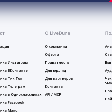
кт
О LiveDune
По
тация
О компании
Ана
Оферта
Ста
ика Инстаграм
Приватность
Выг
ика ВКонтакте
Для юр.лиц
Ауд
ика Тик Ток
Для партнеров
Чек
SM
ика Телеграм
Контакты
Про
ика в Одноклассниках
API / MCP
Най
ика Facebook
ика Макс