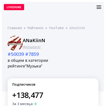
Перейти
к
содержимому
Главная
●
Рейтинги
●
YouTube
●
ANaKiinN
ANaKiinN
@ANaKiinN
#50039
#7859
в общем
в категории
рейтинге
"Музыка"
Подписчиков
+138,477
За 3 месяца:
0