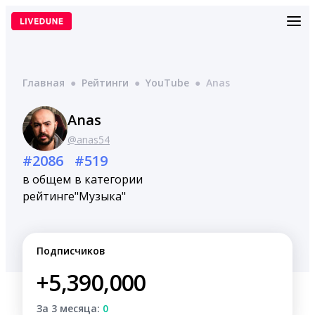
Перейти
к
содержимому
Главная
●
Рейтинги
●
YouTube
●
Anas
Anas
@anas54
#2086
#519
в общем
в категории
рейтинге
"Музыка"
Подписчиков
+5,390,000
За 3 месяца:
0