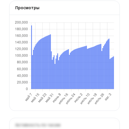
Просмотры
Активность по часам