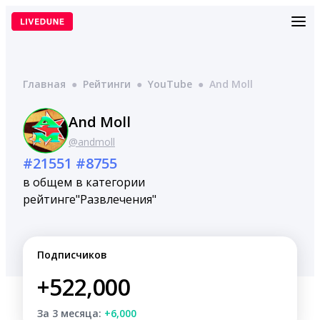
Перейти
к
содержимому
Главная
●
Рейтинги
●
YouTube
●
And Moll
And Moll
@andmoll
#21551
#8755
в общем
в категории
рейтинге
"Развлечения"
Подписчиков
+522,000
За 3 месяца:
+6,000