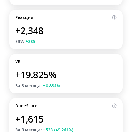
Реакций
+2,348
ERV:
+885
VR
+19.825%
За 3 месяца:
+8.884%
DuneScore
+1,615
За 3 месяца:
+533 (49.261%)