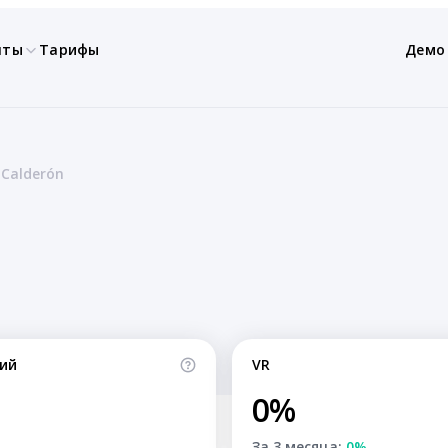
нты
Тарифы
Демо
 Calderón
ий
VR
0%
За 3 месяца:
0%