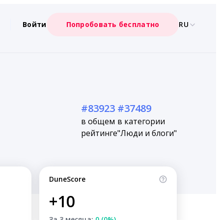
Войти
Попробовать бесплатно
RU
#83923
#37489
в общем
в категории
рейтинге
"Люди и блоги"
DuneScore
+10
За 3 месяца:
0 (0%)