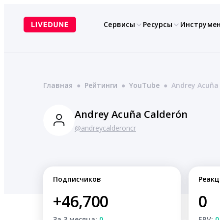
Перейти
к
Сервисы
Ресурсы
Инструме
содержимому
Главная
●
Рейтинги
●
YouTube
●
Andrey Acuña
Andrey Acuña Calderón
@andreycalderoncr
Подписчиков
Реакц
+46,700
0
За 3 месяца:
0
ERV:
0