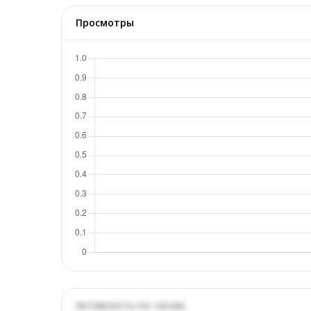
Просмотры
Активность по часам