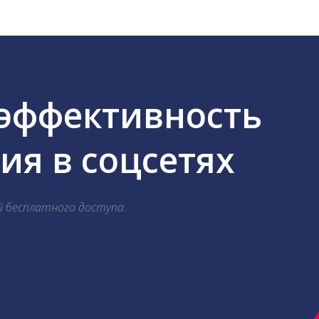
 эффективность
я в соцсетях
й бесплатного доступа.