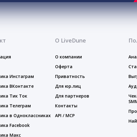
кт
О LiveDune
По
тация
О компании
Ана
Оферта
Ста
ика Инстаграм
Приватность
Выг
ика ВКонтакте
Для юр.лиц
Ауд
ика Тик Ток
Для партнеров
Чек
SM
ика Телеграм
Контакты
Про
ика в Одноклассниках
API / MCP
Най
ика Facebook
ика Макс