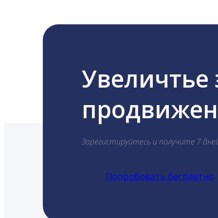
Увеличтье
продвижени
Зарегистируйтесь и получите 7 дне
Попробовать бесплатно