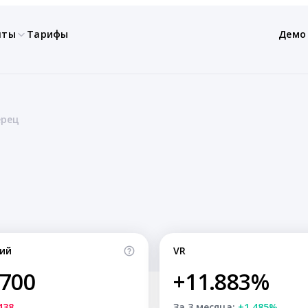
нты
Тарифы
Демо
ерец
ий
VR
,700
+11.883%
438
За 3 месяца:
+1.485%