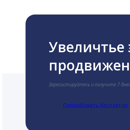
Увеличтье
продвижени
Зарегистируйтесь и получите 7 дне
Попробовать бесплатно