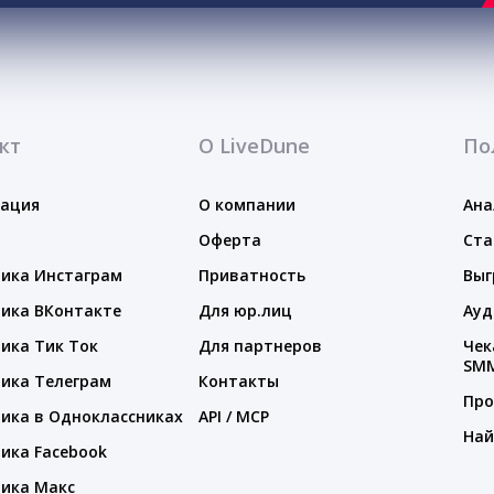
кт
О LiveDune
По
тация
О компании
Ана
Оферта
Ста
ика Инстаграм
Приватность
Выг
ика ВКонтакте
Для юр.лиц
Ауд
ика Тик Ток
Для партнеров
Чек
SM
ика Телеграм
Контакты
Про
ика в Одноклассниках
API / MCP
Най
ика Facebook
ика Макс