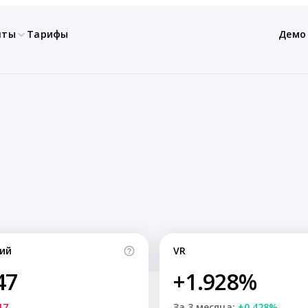
нты
Тарифы
Демо
ий
VR
47
+1.928%
17
За 3 месяца:
+0.428%