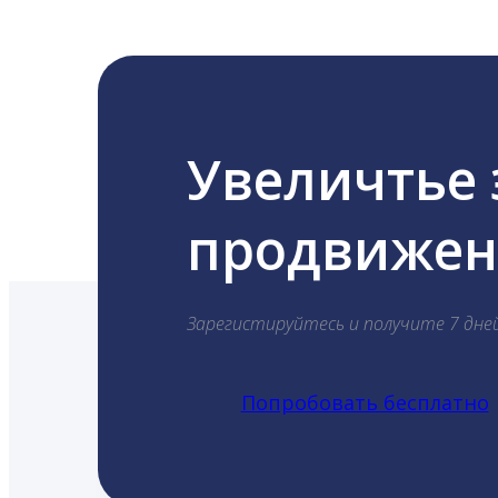
Увеличтье
продвижени
Зарегистируйтесь и получите 7 дне
Попробовать бесплатно