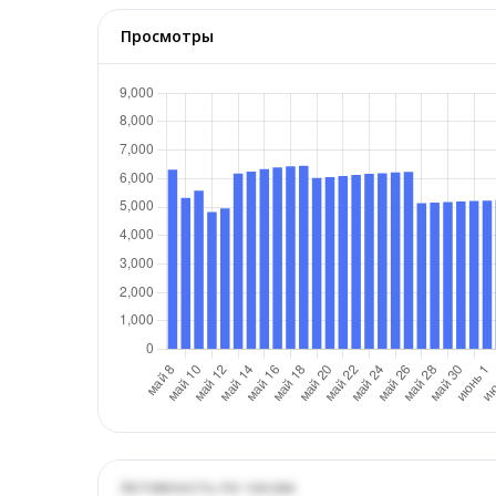
Просмотры
Активность по часам