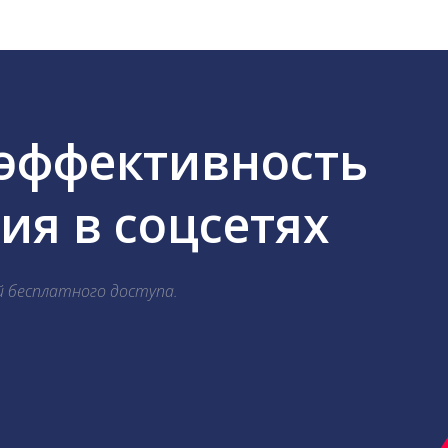
 эффективность
я в соцсетях
й бесплатного доступа.