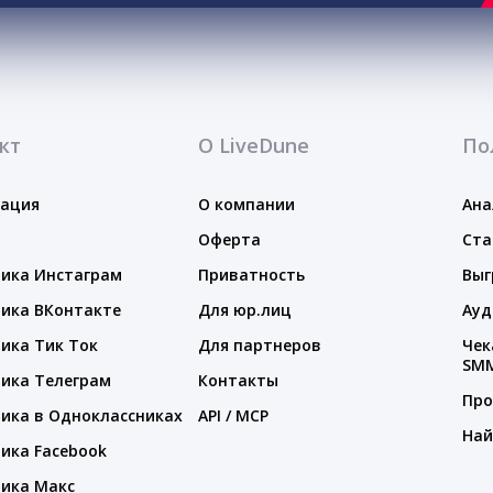
кт
О LiveDune
По
тация
О компании
Ана
Оферта
Ста
ика Инстаграм
Приватность
Выг
ика ВКонтакте
Для юр.лиц
Ауд
ика Тик Ток
Для партнеров
Чек
SM
ика Телеграм
Контакты
Про
ика в Одноклассниках
API / MCP
Най
ика Facebook
ика Макс