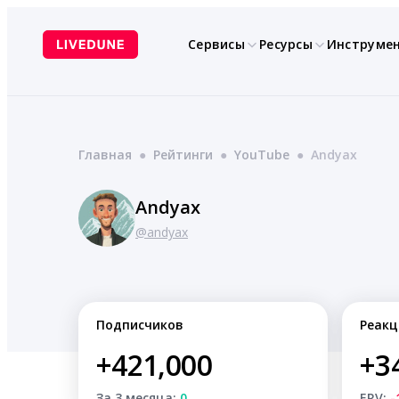
Перейти
к
Сервисы
Ресурсы
Инструме
содержимому
Главная
●
Рейтинги
●
YouTube
●
Andyax
Andyax
@andyax
Подписчиков
Реакц
+421,000
+3
За 3 месяца:
0
ERV:
-