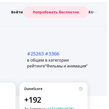
Войти
Попробовать бесплатно
RU
#25263
#3366
в общем
в категории
рейтинге
"Фильмы и анимация"
DuneScore
+192
За 3 месяца:
+174 (966.667%)